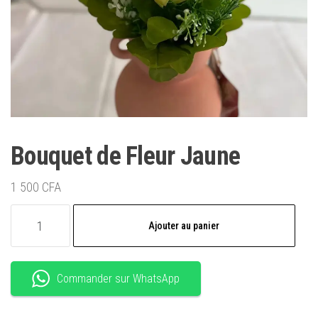
Bouquet de Fleur Jaune
1 500
CFA
quantité
Ajouter au panier
de
Bouquet
de
Commander sur WhatsApp
Fleur
Jaune