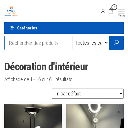
Aller
Amsik
Vente
0
en
au
Bazar
ligne
Menu
contenu
Catégories
Décoration d'intérieur
Affichage de 1–16 sur 61 résultats