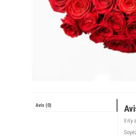
Avis (0)
Avi
Il n’y
Soyez