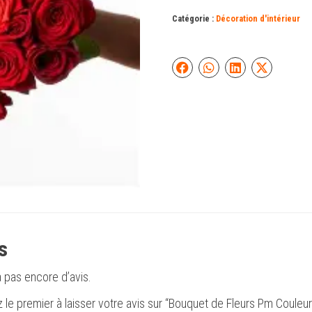
Pm
Couleurs
Catégorie :
Décoration d'intérieur
dispo
rose,
mauve
et
rouge
s
 a pas encore d’avis.
 le premier à laisser votre avis sur “Bouquet de Fleurs Pm Couleu