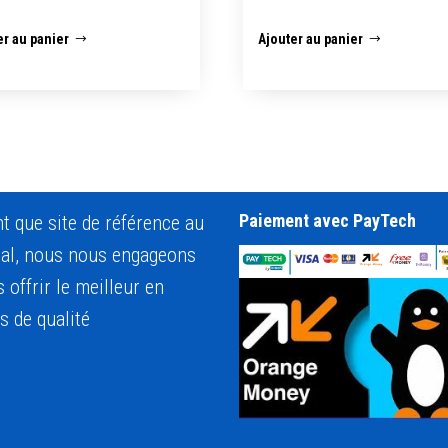
er au panier
Ajouter au panier
Paiement avec PayTech
nt que site de référence au
al, nous nous engageons
 offrir le meilleur en
s de qualité