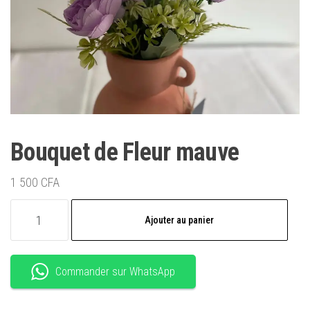
Bouquet de Fleur mauve
1 500
CFA
quantité
Ajouter au panier
de
Bouquet
de
Commander sur WhatsApp
Fleur
mauve