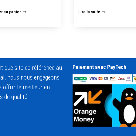
er au panier
Lire la suite
Paiement avec PayTech
nt que site de référence au
al, nous nous engageons
 offrir le meilleur en
s de qualité