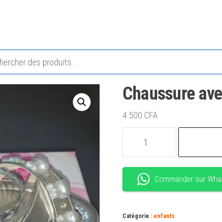
Chaussure ave
4 500
CFA
quantité
de
Chaussure
avec
Commander sur Wha
talon
Catégorie :
enfants