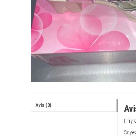
Avis (0)
Avi
Il n’y
Soyez