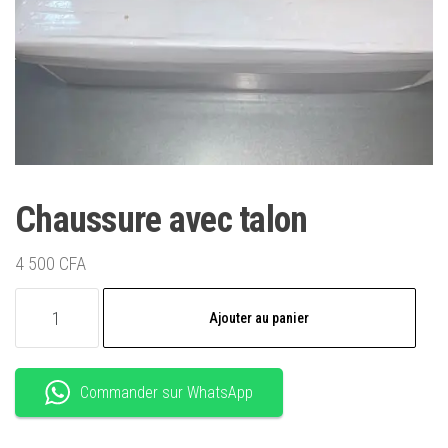
Chaussure avec talon
4 500
CFA
quantité
Ajouter au panier
de
Chaussure
avec
Commander sur WhatsApp
talon