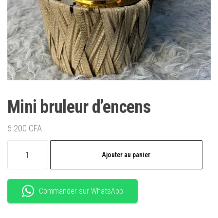
Mini bruleur d’encens
6 200
CFA
quantité
Ajouter au panier
de
Mini
bruleur
Commander sur WhatsApp
d'encens