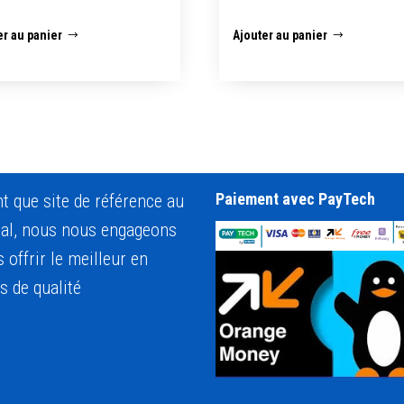
er au panier
Ajouter au panier
Paiement avec PayTech
nt que site de référence au
al, nous nous engageons
 offrir le meilleur en
s de qualité