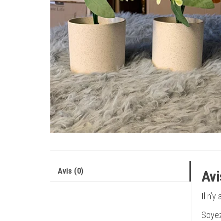
Avis (0)
Avi
Il n’y
Soyez 