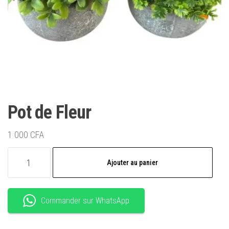
Pot de Fleur
1 000
CFA
quantité
Ajouter au panier
de
Pot
de
Commander sur WhatsApp
Fleur