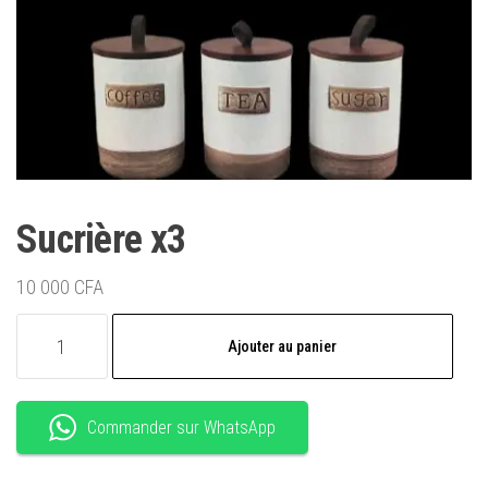
Sucrière x3
10 000
CFA
quantité
Ajouter au panier
de
Sucrière
x3
Commander sur WhatsApp