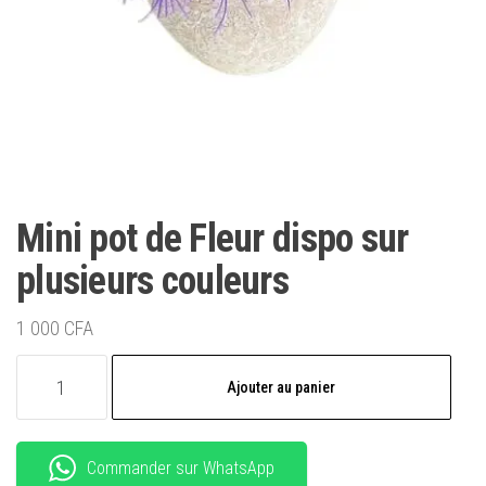
Mini pot de Fleur dispo sur
plusieurs couleurs
1 000
CFA
quantité
Ajouter au panier
de
Mini
pot
Commander sur WhatsApp