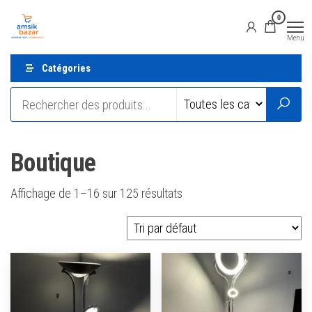
Aller
Amsik
Vente
0
en
au
Bazar
ligne
Menu
contenu
Catégories
Boutique
Affichage de 1–16 sur 125 résultats